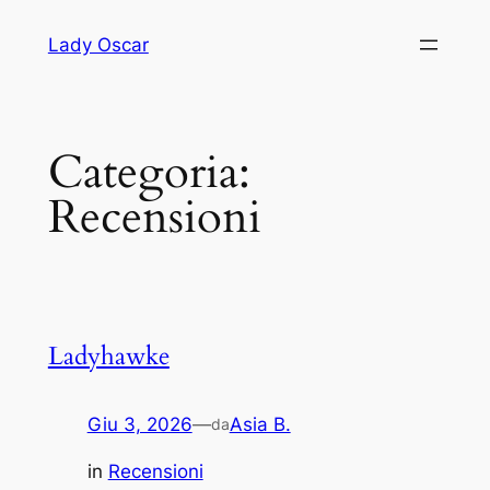
Vai
Lady Oscar
al
contenuto
Categoria:
Recensioni
Ladyhawke
Giu 3, 2026
—
Asia B.
da
in
Recensioni