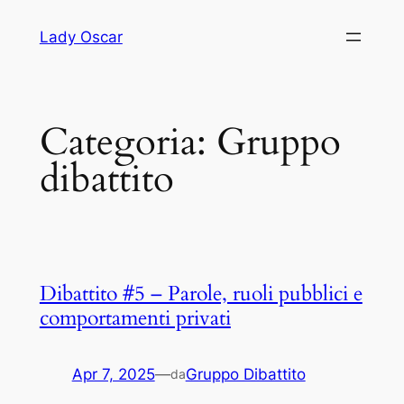
Vai
Lady Oscar
al
contenuto
Categoria:
Gruppo
dibattito
Dibattito #5 – Parole, ruoli pubblici e
comportamenti privati
Apr 7, 2025
—
Gruppo Dibattito
da