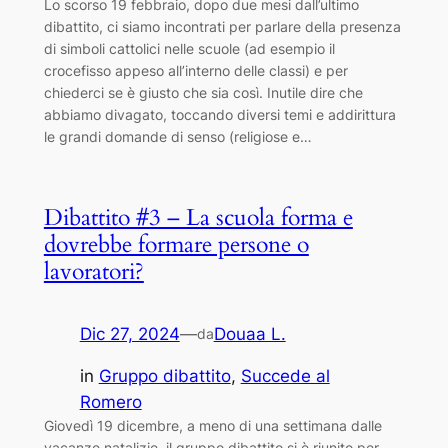
Lo scorso 19 febbraio, dopo due mesi dall’ultimo
dibattito, ci siamo incontrati per parlare della presenza
di simboli cattolici nelle scuole (ad esempio il
crocefisso appeso all’interno delle classi) e per
chiederci se è giusto che sia così. Inutile dire che
abbiamo divagato, toccando diversi temi e addirittura
le grandi domande di senso (religiose e…
Dibattito #3 – La scuola forma e
dovrebbe formare persone o
lavoratori?
Dic 27, 2024
—
Douaa L.
da
in
Gruppo dibattito
, 
Succede al
Romero
Giovedì 19 dicembre, a meno di una settimana dalle
vacanze natalizie, il gruppo dibattito si è riunito per