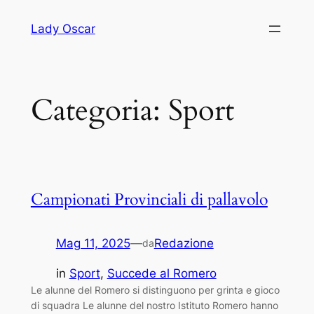
Vai
Lady Oscar
al
contenuto
Categoria:
Sport
Campionati Provinciali di pallavolo
Mag 11, 2025
—
Redazione
da
in
Sport
, 
Succede al Romero
Le alunne del Romero si distinguono per grinta e gioco
di squadra Le alunne del nostro Istituto Romero hanno