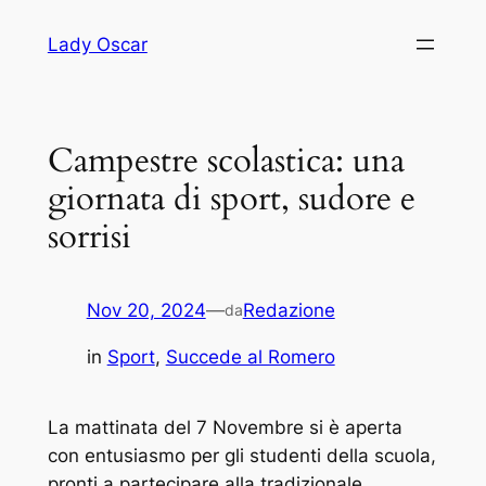
Vai
Lady Oscar
al
contenuto
Campestre scolastica: una
giornata di sport, sudore e
sorrisi
Nov 20, 2024
—
Redazione
da
in
Sport
, 
Succede al Romero
La mattinata del 7 Novembre si è aperta
con entusiasmo per gli studenti della scuola,
pronti a partecipare alla tradizionale