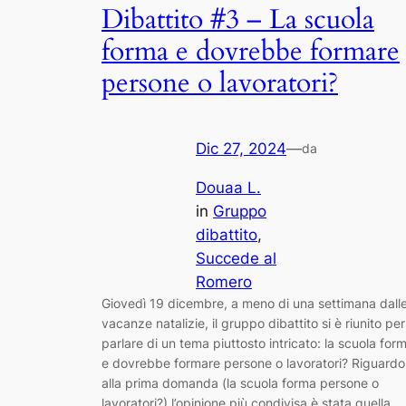
Dibattito #3 – La scuola
forma e dovrebbe formare
persone o lavoratori?
Dic 27, 2024
—
da
Douaa L.
in
Gruppo
dibattito
, 
Succede al
Romero
Giovedì 19 dicembre, a meno di una settimana dall
vacanze natalizie, il gruppo dibattito si è riunito per
parlare di un tema piuttosto intricato: la scuola for
e dovrebbe formare persone o lavoratori? Riguardo
alla prima domanda (la scuola forma persone o
lavoratori?) l’opinione più condivisa è stata quella