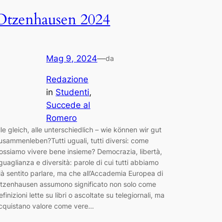
Otzenhausen 2024
Mag 9, 2024
—
da
Redazione
in
Studenti
, 
Succede al
Romero
lle gleich, alle unterschiedlich – wie kӧnnen wir gut
usammenleben?Tutti uguali, tutti diversi: come
ossiamo vivere bene insieme? Democrazia, libertà,
guaglianza e diversità: parole di cui tutti abbiamo
ià sentito parlare, ma che all’Accademia Europea di
tzenhausen assumono significato non solo come
efinizioni lette su libri o ascoltate su telegiornali, ma
cquistano valore come vere…