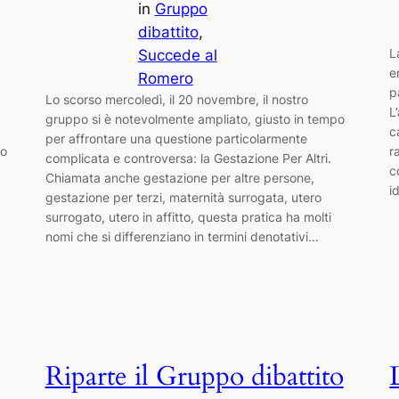
in
Gruppo
dibattito
, 
L
Succede al
e
Romero
p
Lo scorso mercoledì, il 20 novembre, il nostro
L
gruppo si è notevolmente ampliato, giusto in tempo
c
per affrontare una questione particolarmente
no
r
complicata e controversa: la Gestazione Per Altri.
c
Chiamata anche gestazione per altre persone,
i
gestazione per terzi, maternità surrogata, utero
surrogato, utero in affitto, questa pratica ha molti
nomi che si differenziano in termini denotativi…
Riparte il Gruppo dibattito