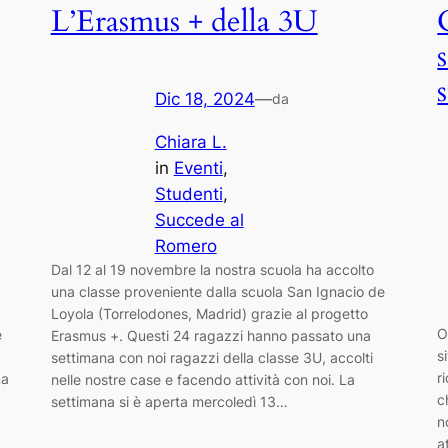
L’Erasmus + della 3U
Dic 18, 2024
—
da
Chiara L.
in
Eventi
, 
Studenti
, 
Succede al
Romero
Dal 12 al 19 novembre la nostra scuola ha accolto
una classe proveniente dalla scuola San Ignacio de
Loyola (Torrelodones, Madrid) grazie al progetto
O
e
Erasmus +. Questi 24 ragazzi hanno passato una
s
settimana con noi ragazzi della classe 3U, accolti
r
ma
nelle nostre case e facendo attività con noi. La
c
settimana si è aperta mercoledì 13…
n
a