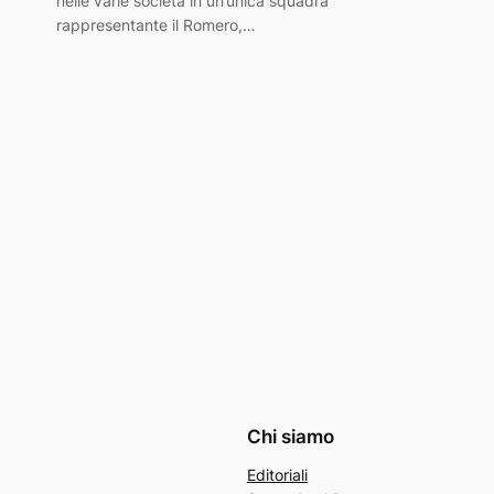
nelle varie società in un’unica squadra
rappresentante il Romero,…
Chi siamo
Editoriali