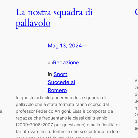
La nostra squadra di
pallavolo
Mag 13, 2024
—
Redazione
da
in
Sport
, 
A
Succede al
z
Romero
p
In questo articolo parleremo della squadra di
u
pallavolo che è stata formata l’anno scorso dal
g
he
professor Federico Arrigoni. Essa è composta da
O
ragazze che frequentano le classi del triennio
d
(2009-2008-2007 per quest’anno) e ha la finalità di
a
far ritrovare le studentesse che si scontrano fra loro