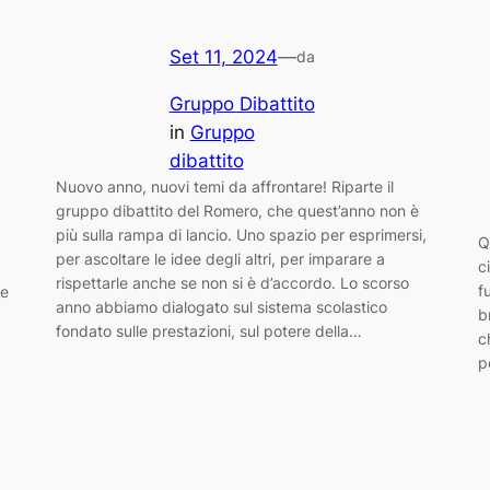
Set 11, 2024
—
da
Gruppo Dibattito
in
Gruppo
dibattito
Nuovo anno, nuovi temi da affrontare! Riparte il
gruppo dibattito del Romero, che quest’anno non è
più sulla rampa di lancio. Uno spazio per esprimersi,
Q
per ascoltare le idee degli altri, per imparare a
c
rispettarle anche se non si è d’accordo. Lo scorso
f
ie
anno abbiamo dialogato sul sistema scolastico
b
fondato sulle prestazioni, sul potere della…
c
p