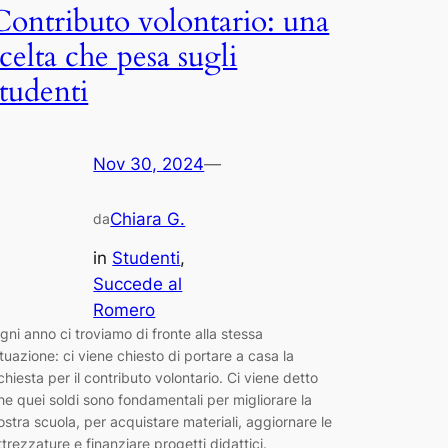
Contributo volontario: una
scelta che pesa sugli
studenti
Nov 30, 2024
—
Chiara G.
da
in
Studenti
, 
Succede al
Romero
gni anno ci troviamo di fronte alla stessa
ituazione: ci viene chiesto di portare a casa la
ichiesta per il contributo volontario. Ci viene detto
he quei soldi sono fondamentali per migliorare la
ostra scuola, per acquistare materiali, aggiornare le
ttrezzature e finanziare progetti didattici.