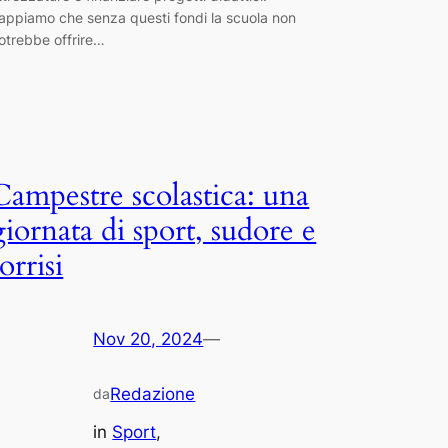
appiamo che senza questi fondi la scuola non
otrebbe offrire…
Campestre scolastica: una
giornata di sport, sudore e
orrisi
Nov 20, 2024
—
Redazione
da
in
Sport
, 