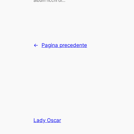
album ricchi di…
←
Pagina precedente
Lady Oscar