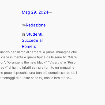
Mag 29, 2024
—
Redazione
da
in
Studenti
, 
Succede al
Romero
uando pensiamo al carcere la prima immagine che
i viene in mente è quella tipica delle serie tv: “Mare
uori”, “Orange is the new black”, “Vis a vis” e “Prison
reak” ci hanno infatti sempre fornito un’immagine
he poco rispecchia una ben più complessa realtà. I
ersonaggi di queste serie tv, con le loro storie…