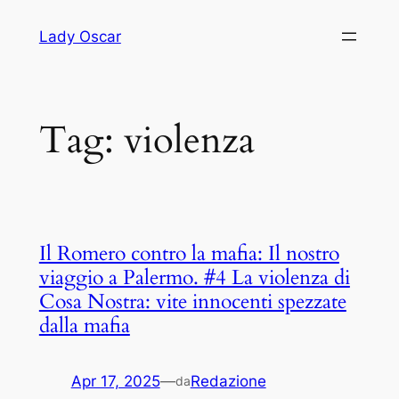
Vai
Lady Oscar
al
contenuto
Tag:
violenza
Il Romero contro la mafia: Il nostro
viaggio a Palermo. #4 La violenza di
Cosa Nostra: vite innocenti spezzate
dalla mafia
Apr 17, 2025
—
Redazione
da