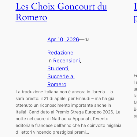
Les Choix Goncourt du
Romero
Apr 10, 2026
—
da
Redazione
in
Recensioni
, 
Studenti
, 
e
F
Succede al
1
Romero
u
La traduzione italiana non è ancora in libreria – lo
l
sarà presto: il 21 di aprile, per Einaudi – ma ha già
f
ottenuto un riconoscimento importante anche in
B
Italia! Candidato al Premio Strega Europeo 2026, La
s
notte nel cuore di Nathacha Appanah, l’evento
editoriale francese dell’anno che ha coinvolto migliaia
di lettori vincendo prestigiosi premi…