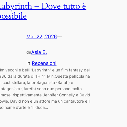
Labyrinth – Dove tutto è
possibile
Mar 22, 2026
—
Asia B.
da
in
Recensioni
ilm vecchi e belli “Labyrinth” è un film fantasy del
986 dalla durata di 1H 41 Min.Questa pellicola ha
n cast stellare, la protagonista (Sarah) e
’antagonista (Jareth) sono due persone molto
amose, rispettivamente Jennifer Connelly e David
owie. David non è un attore ma un cantautore e il
uo nome d’arte è “Il duca…