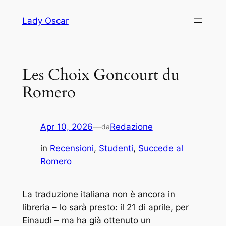
Vai
Lady Oscar
al
contenuto
Les Choix Goncourt du
Romero
Apr 10, 2026
—
Redazione
da
in
Recensioni
, 
Studenti
, 
Succede al
Romero
La traduzione italiana non è ancora in
libreria – lo sarà presto: il 21 di aprile, per
Einaudi – ma ha già ottenuto un