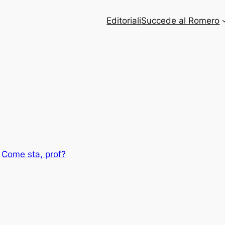
Editoriali
Succede al Romero
o
n
Come sta, prof?