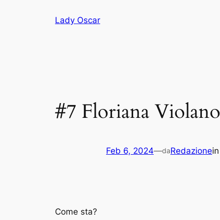
Vai
Lady Oscar
al
contenuto
#7 Floriana Violan
Feb 6, 2024
—
Redazione
i
da
Come sta?