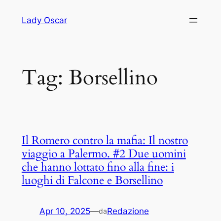
Vai
Lady Oscar
al
contenuto
Tag:
Borsellino
Il Romero contro la mafia: Il nostro
viaggio a Palermo. #2 Due uomini
che hanno lottato fino alla fine: i
luoghi di Falcone e Borsellino
Apr 10, 2025
—
Redazione
da