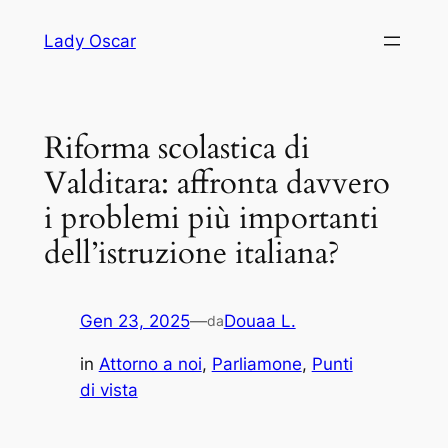
Vai
Lady Oscar
al
contenuto
Riforma scolastica di
Valditara: affronta davvero
i problemi più importanti
dell’istruzione italiana?
Gen 23, 2025
—
Douaa L.
da
in
Attorno a noi
, 
Parliamone
, 
Punti
di vista