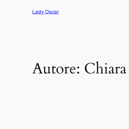
Vai
Lady Oscar
al
contenuto
Autore:
Chiara