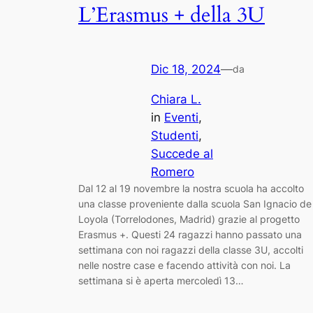
L’Erasmus + della 3U
Dic 18, 2024
—
da
Chiara L.
in
Eventi
, 
Studenti
, 
Succede al
Romero
Dal 12 al 19 novembre la nostra scuola ha accolto
una classe proveniente dalla scuola San Ignacio de
Loyola (Torrelodones, Madrid) grazie al progetto
Erasmus +. Questi 24 ragazzi hanno passato una
settimana con noi ragazzi della classe 3U, accolti
nelle nostre case e facendo attività con noi. La
settimana si è aperta mercoledì 13…