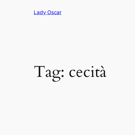
Vai
Lady Oscar
al
contenuto
Tag:
cecità