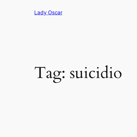
Vai
Lady Oscar
al
contenuto
Tag:
suicidio